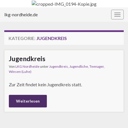
lkg-nordheide.de
Navi
umsc
KATEGORIE:
JUGENDKREIS
Jugendkreis
Von
LKG Nordheide
unter
Jugendkreis
,
Jugendliche
,
Teenager
,
Winsen (Luhe)
Zur Zeit findet kein Jugendkreis statt.
Weiterlesen