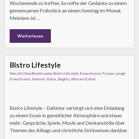
Wochenende zu treffen. So reifte der Gedanke zu einem
gemeinsamen Frühstück an einem Sonntag im Monat.
Meistens ist …
Weiterlesen
Bistro Lifestyle
Von
LKG Nordheide
unter
Bistro Lifestyle
,
Erwachsene
,
Frauen
,
junge
Erwachsene
,
Männer
,
Paare
,
Singles
,
Winsen (Luhe)
Bistro Lifestyle – Dahinter verbirgt sich eine Einladung
zu einem Essen in gemütlicher Atmosphäre und etwas
mehr: Gespräche, Spiele, Musik und Denkanstöße über
Themen des Alltags und christliche Sichtweisen darüber.