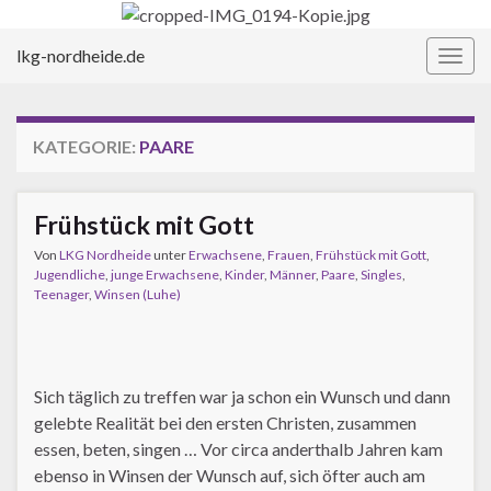
lkg-nordheide.de
Navi
umsc
KATEGORIE:
PAARE
Frühstück mit Gott
Von
LKG Nordheide
unter
Erwachsene
,
Frauen
,
Frühstück mit Gott
,
Jugendliche
,
junge Erwachsene
,
Kinder
,
Männer
,
Paare
,
Singles
,
Teenager
,
Winsen (Luhe)
Sich täglich zu treffen war ja schon ein Wunsch und dann
gelebte Realität bei den ersten Christen, zusammen
essen, beten, singen … Vor circa anderthalb Jahren kam
ebenso in Winsen der Wunsch auf, sich öfter auch am