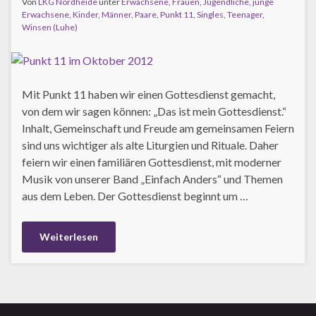
Von
LKG Nordheide
unter
Erwachsene
,
Frauen
,
Jugendliche
,
junge
Erwachsene
,
Kinder
,
Männer
,
Paare
,
Punkt 11
,
Singles
,
Teenager
,
Winsen (Luhe)
Mit Punkt 11 haben wir einen Gottesdienst gemacht,
von dem wir sagen können: „Das ist mein Gottesdienst.“
Inhalt, Gemeinschaft und Freude am gemeinsamen Feiern
sind uns wichtiger als alte Liturgien und Rituale. Daher
feiern wir einen familiären Gottesdienst, mit moderner
Musik von unserer Band „Einfach Anders“ und Themen
aus dem Leben. Der Gottesdienst beginnt um …
Weiterlesen